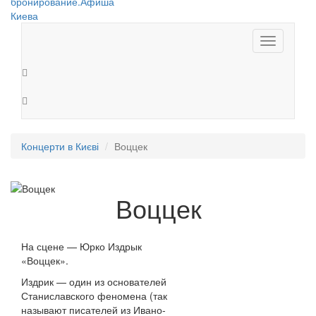
Toggle
navigation
Концерти в Києві
Воццек
Воццек
На сцене — Юрко Издрык
«Воццек».
Издрик — один из основателей
Станиславского феномена (так
называют писателей из Ивано-