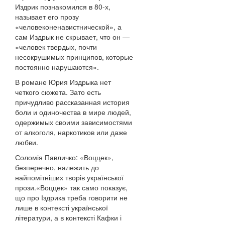
Издрик познакомился в 80-х,
называет его прозу
«человеконенавистнической», а
сам Издрык не скрывает, что он —
«человек твердых, почти
несокрушимых принципов, которые
постоянно нарушаются».
В романе Юрия Издрыка нет
четкого сюжета. Зато есть
причудливо рассказанная история
боли и одиночества в мире людей,
одержимых своими зависимостями
от алкоголя, наркотиков или даже
любви.
Соломія Павличко: «Воццек»,
безперечно, належить до
найпомітніших творів української
прози.«Воццек» так само показує,
що про Іздрика треба говорити не
лише в контексті української
літератури, а в контексті Кафки і