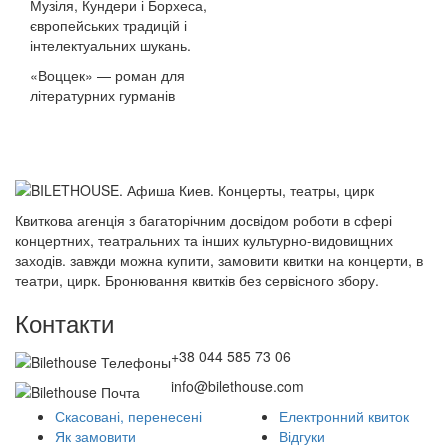
Музіля, Кундери і Борхеса,
європейських традицій і
інтелектуальних шукань.
«Воццек» — роман для
літературних гурманів
Квиткова агенція з багаторічним досвідом роботи в сфері
концертних, театральних та інших культурно-видовищних
заходів. завжди можна купити, замовити квитки на концерти, в
театри, цирк. Бронювання квитків без сервісного збору.
Контакти
+38 044 585 73 06
info@bilethouse.com
Скасовані, перенесені
Електронний квиток
Як замовити
Відгуки