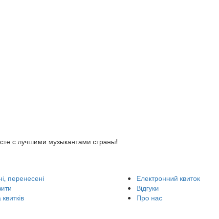
есте с лучшими музыкантами страны!
і, перенесені
Електронний квиток
вити
Відгуки
 квитків
Про нас