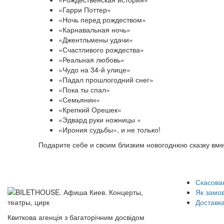
«Гарри Поттер»
«Ночь перед рождеством»
«Карнавальная ночь»
«Джентльмены удачи»
«Счастливого рождества»
«Реальная любовь»
«Чудо на 34-й улице»
«Падал прошлогодний снег»
«Пока ты спал»
«Семьянин»
«Крепкий Орешек»
«Эдвард руки ножницы «
«Ирония судьбы», и не только!
Подарите себе и своим близким новогоднюю сказку вм
Скасован
Як замо
Доставка
Квиткова агенція з багаторічним досвідом