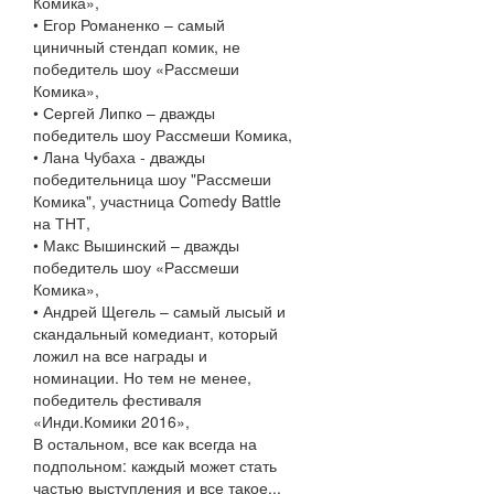
Комика»,
• Егор Романенко – самый
циничный стендап комик, не
победитель шоу «Рассмеши
Комика»,
• Сергей Липко – дважды
победитель шоу Рассмеши Комика,
• Лана Чубаха - дважды
победительница шоу "Рассмеши
Комика", участница Comedy Battle
на ТНТ,
• Макс Вышинский – дважды
победитель шоу «Рассмеши
Комика»,
• Андрей Щегель – самый лысый и
скандальный комедиант, который
ложил на все награды и
номинации. Но тем не менее,
победитель фестиваля
«Инди.Комики 2016»,
В остальном, все как всегда на
подпольном: каждый может стать
частью выступления и все такое...