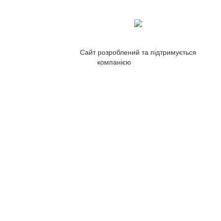
Сайт розроблений та підтримується
компанією
ZetWeb Studio