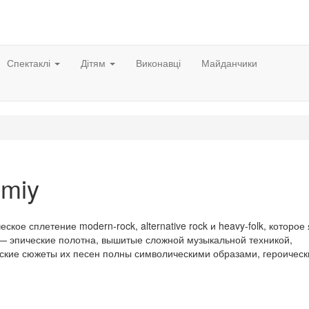
Спектаклі
Дітям
Виконавці
Майданчики
emiy
ое сплетение modern-rock, alternative rock и heavy-folk, которое
— эпические полотна, вышитые сложной музыкальной техникой,
ские сюжеты их песен полны символическими образами, героичес