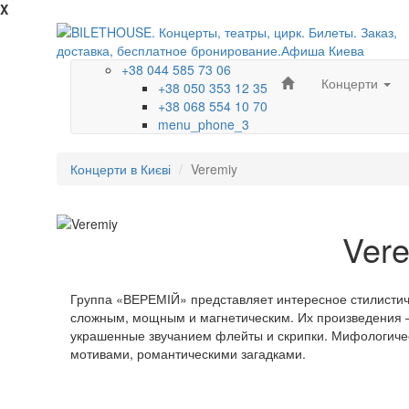
X
+38 044 585 73 06
Концерти
+38 050 353 12 35
+38 068 554 10 70
menu_phone_3
Концерти в Києві
Veremiy
Ver
Группа «ВЕРЕМІЙ» представляет интересное стилистическ
сложным, мощным и магнетическим. Их произведения 
украшенные звучанием флейты и скрипки. Мифологиче
мотивами, романтическими загадками.