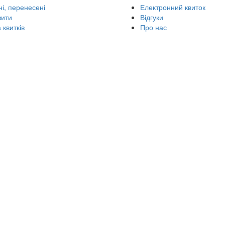
і, перенесені
Електронний квиток
вити
Відгуки
 квитків
Про нас