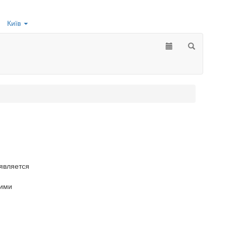
Київ
 является
кими