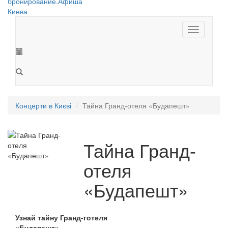
Toggle
navigation
Концерти в Києві
Тайна Гранд-отеля «Будапешт»
Тайна Гранд-
отеля
«Будапешт»
Узнай тайну Гранд-готеля
«Будапешт»