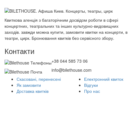
Квиткова агенція з багаторічним досвідом роботи в сфері
концертних, театральних та інших культурно-видовищних
заходів. завжди можна купити, замовити квитки на концерти, в
театри, цирк. Бронювання квитків без сервісного збору.
Контакти
+38 044 585 73 06
info@bilethouse.com
Скасовані, перенесені
Електронний квиток
Як замовити
Відгуки
Доставка квитків
Про нас