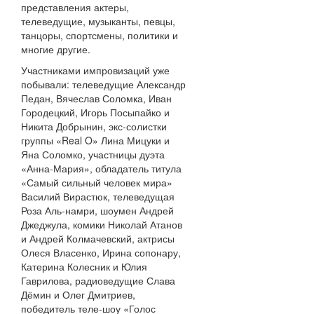
представления актеры,
телеведущие, музыканты, певцы,
танцоры, спортсмены, политики и
многие другие.
Участниками импровизаций уже
побывали: телеведущие Александр
Педан, Вячеслав Соломка, Иван
Городецкий, Игорь Посыпайко и
Никита Добрынин, экс-солистки
группы «Real O» Лина Мицуки и
Яна Соломко, участницы дуэта
«Анна-Мария», обладатель титула
«Самый сильный человек мира»
Василий Вирастюк, телеведущая
Роза Аль-намри, шоумен Андрей
Джеджула, комики Николай Атанов
и Андрей Колмачевский, актрисы
Олеся Власенко, Ирина сопонару,
Катерина Колесник и Юлия
Гаврилова, радиоведущие Слава
Дёмин и Олег Дмитриев,
победитель теле-шоу «Голос