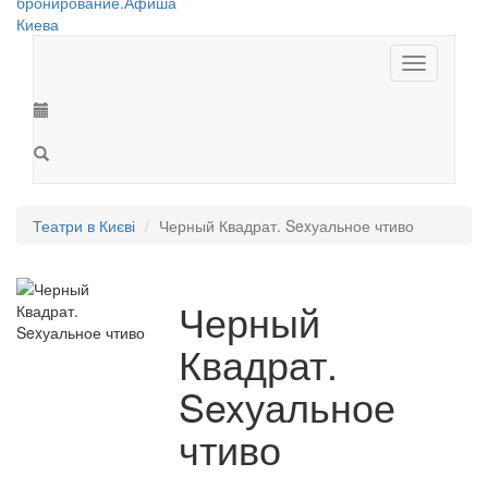
Toggle
navigation
Театри в Києві
Черный Квадрат. Sexуальное чтиво
Черный
Квадрат.
Sexуальное
чтиво