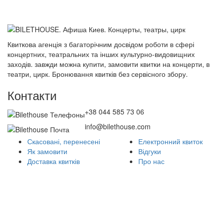
Квиткова агенція з багаторічним досвідом роботи в сфері
концертних, театральних та інших культурно-видовищних
заходів. завжди можна купити, замовити квитки на концерти, в
театри, цирк. Бронювання квитків без сервісного збору.
Контакти
+38 044 585 73 06
info@bilethouse.com
Скасовані, перенесені
Електронний квиток
Як замовити
Відгуки
Доставка квитків
Про нас