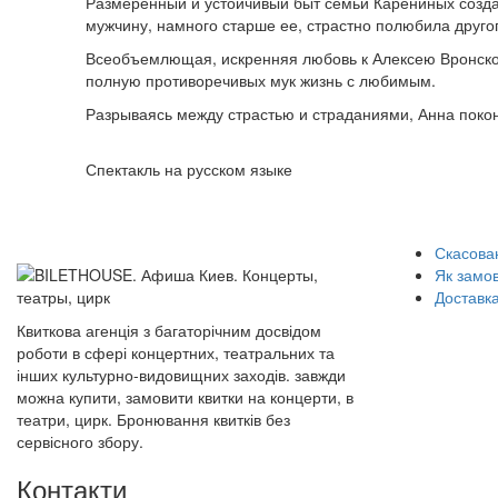
Размеренный и устойчивый быт семьи Карениных созда
мужчину, намного старше ее, страстно полюбила другог
Всеобъемлющая, искренняя любовь к Алексею Вронском
полную противоречивых мук жизнь с любимым.
Разрываясь между страстью и страданиями, Анна покон
Спектакль на русском языке
Скасован
Як замо
Доставка
Квиткова агенція з багаторічним досвідом
роботи в сфері концертних, театральних та
інших культурно-видовищних заходів. завжди
можна купити, замовити квитки на концерти, в
театри, цирк. Бронювання квитків без
сервісного збору.
Контакти