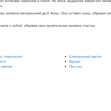
ет иллюзию гармонии и покоя. Но Анна, выданная замуж без любв
о.
у затмила материнский долг Анны. Она оставит сына, обрекая се
чила с собой, оборвав свое мучительное мнимое счастье.
і, перенесені
Електронний квиток
вити
Відгуки
 квитків
Про нас