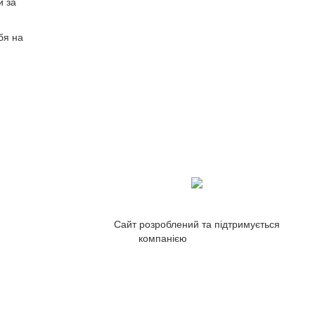
и за
бя на
Сайт розроблений та підтримується
компанією
ZetWeb Studio