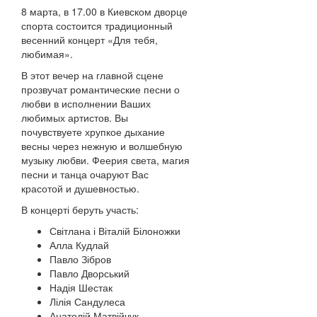
8 марта, в 17.00 в Киевском дворце
спорта состоится традиционный
весенний концерт «Для тебя,
любимая».
В этот вечер на главной сцене
прозвучат романтические песни о
любви в исполнении Ваших
любимых артистов. Вы
почувствуете хрупкое дыхание
весны через нежную и волшебную
музыку любви. Феерия света, магия
песни и танца очаруют Вас
красотой и душевностью.
В концерті беруть участь:
Світлана і Віталій Білоножки
Алла Кудлай
Павло Зібров
Павло Дворський
Надія Шестак
Лілія Сандулеса
Анатолій Матвійчук