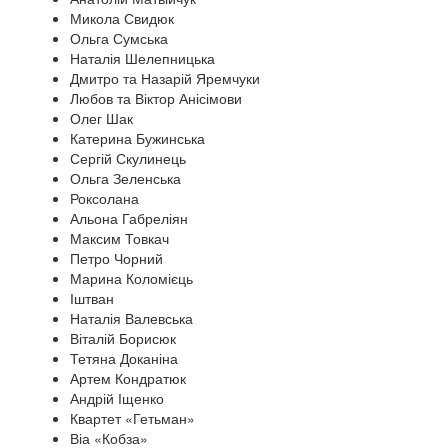
Микола Свидюк
Ольга Сумська
Наталія Шелепницька
Дмитро та Назарій Яремчуки
Любов та Віктор Анісімови
Олег Шак
Катерина Бужинська
Сергій Скулинець
Ольга Зеленська
Роксолана
Альона Габреліян
Максим Товкач
Петро Чорний
Марина Коломієць
Іштван
Наталія Валевська
Віталій Борисюк
Тетяна Доканіна
Артем Кондратюк
Андрій Іщенко
Квартет «Гетьман»
Віа «Кобза»