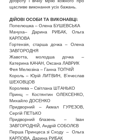
доброту і вічну мрію кожного про
щасливе виконання усіх бажань.
ДІЙОВІ ОСОБИ ТА ВИКОНАВЦІ:
Попелюшка – Олена БУШЕВСЬКА
Мачуха– Дарина РИБАК, Ольга
КАРПОВА
Гортензія, старша дочка – Олена
ЗАВГОРОДНЯ
Жавотта, молодша дочка –
Катерина КАЧАН, Оксана ЛАВРИК
Фея Мелюзіна – Ганна ТОПЧІЙ
Король – Юрій ЛИТВИН, В’ячеслав
ШЕХОВЦОВ
Королева – Світлана ШТАНЬКО
Принц – Костянтин ОЛЕКСЕНКО,
Михайло ДОСЕНКО
Придворний – Акмал ГУРЕЗОВ,
Сергій ПЕТЬКО
Придворний блазень – Іван
ЗАВГОРОДНІЙ, Андрій СОБОЛЄВ
Перша Принцеса зі Сходу – Ольга
КАРПОВА, Дарина РИБАК