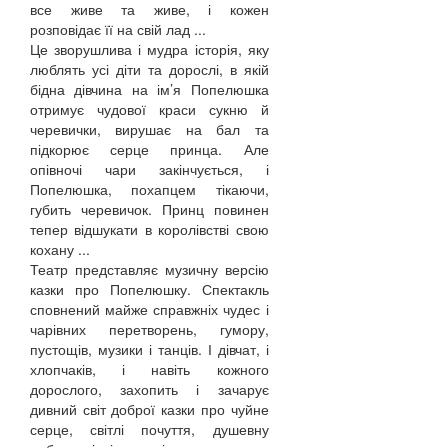
все живе та живе, і кожен
розповідає її на свій лад ...
Це зворушлива і мудра історія, яку
люблять усі діти та дорослі, в якій
бідна дівчина на ім’я Попелюшка
отримує чудової краси сукню й
черевички, вирушає на бал та
підкорює серце принца. Але
опівночі чари закінчується, і
Попелюшка, похапцем тікаючи,
губить черевичок. Принц повинен
тепер відшукати в королівстві свою
кохану ...
Театр представляє музичну версію
казки про Попелюшку. Спектакль
сповнений майже справжніх чудес і
чарівних перетворень, гумору,
пустощів, музики і танців. І дівчат, і
хлопчаків, і навіть кожного
дорослого, захопить і зачарує
дивний світ доброї казки про чуйне
серце, світлі почуття, душевну