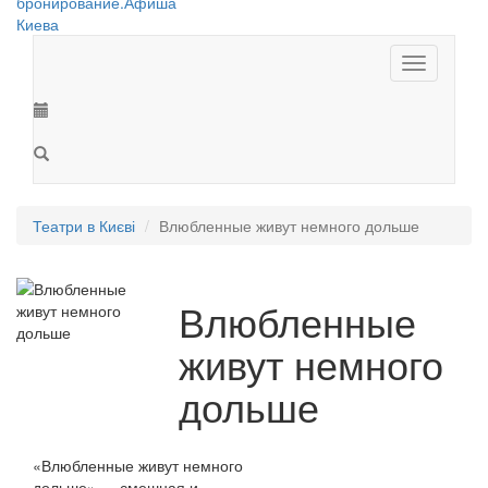
Toggle
navigation
Театри в Києві
Влюбленные живут немного дольше
Влюбленные
живут немного
дольше
«Влюбленные живут немного
дольше» — смешная и