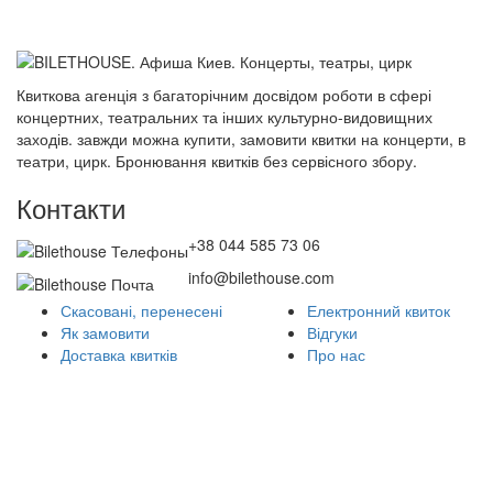
Квиткова агенція з багаторічним досвідом роботи в сфері
концертних, театральних та інших культурно-видовищних
заходів. завжди можна купити, замовити квитки на концерти, в
театри, цирк. Бронювання квитків без сервісного збору.
Контакти
+38 044 585 73 06
info@bilethouse.com
Скасовані, перенесені
Електронний квиток
Як замовити
Відгуки
Доставка квитків
Про нас