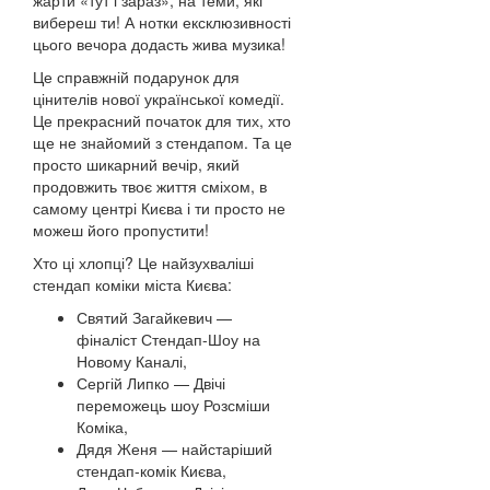
жарти «тут і зараз», на теми, які
вибереш ти! А нотки ексклюзивності
цього вечора додасть жива музика!
Це справжній подарунок для
цінителів нової української комедії.
Це прекрасний початок для тих, хто
ще не знайомий з стендапом. Та це
просто шикарний вечір, який
продовжить твоє життя сміхом, в
самому центрі Києва і ти просто не
можеш його пропустити!
Хто ці хлопці? Це найзухваліші
стендап коміки міста Києва:
Святий Загайкевич —
фіналіст Стендап-Шоу на
Новому Каналі,
Сергій Липко — Двічі
переможець шоу Розсміши
Коміка,
Дядя Женя — найстаріший
стендап-комік Києва,