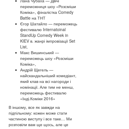
Лана Чубаха — Двічі
переможниця шоу «Розсміши
Коміка», фіналістка Comedy
Battle на ТНТ
Єгор Шатайло — переможець
фестивалю Internatoinal
StandUp Comedy Week in
KIEV в. жанрі імпровізації Set
List,
Макс Вишинський —
переможець шоу «Розсміши
Коміка»,
Андрій Щегель —
найскандальніший комедіант,
який клав на всі нагороди і
номінації. Але тим не менш,
переможець фестивалю
«Інді.Коміки 2016»
В іншому, все як завжди на
підпільному: кожен може стати
частиною виступу і все таке… Ми
розповіли вам ще щось, але це