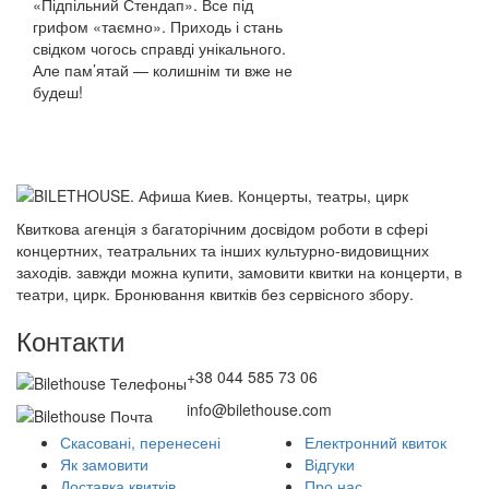
«Підпільний Стендап». Все під
грифом «таємно». Приходь і стань
свідком чогось справді унікального.
Але пам’ятай — колишнім ти вже не
будеш!
Квиткова агенція з багаторічним досвідом роботи в сфері
концертних, театральних та інших культурно-видовищних
заходів. завжди можна купити, замовити квитки на концерти, в
театри, цирк. Бронювання квитків без сервісного збору.
Контакти
+38 044 585 73 06
info@bilethouse.com
Скасовані, перенесені
Електронний квиток
Як замовити
Відгуки
Доставка квитків
Про нас