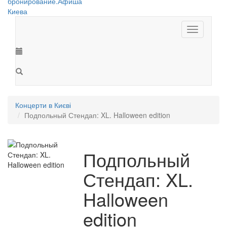
Toggle
navigation
Концерти в Києві
Подпольный Стендап: XL. Halloween edition
Подпольный
Стендап: XL.
Halloween
edition