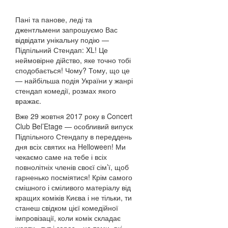
Пані та панове, леді та
джентльмени запрошуємо Вас
відвідати унікальну подію —
Підпільний Стендап: XL! Це
неймовірне дійство, яке точно тобі
сподобається! Чому? Тому, що це
— найбільша подія України у жанрі
стендап комедії, розмах якого
вражає.
Вже 29 жовтня 2017 року в Concert
Club Bel’Etage — особливий випуск
Підпільного Стендапу в переддень
дня всіх святих на Helloween! Ми
чекаємо саме на тебе і всіх
повнолітніх членів своєї сім’ї, щоб
гарненько посміятися! Крім самого
смішного і сміливого матеріалу від
кращих коміків Києва і не тільки, ти
станеш свідком цієї комедійної
імпровізації, коли комік складає