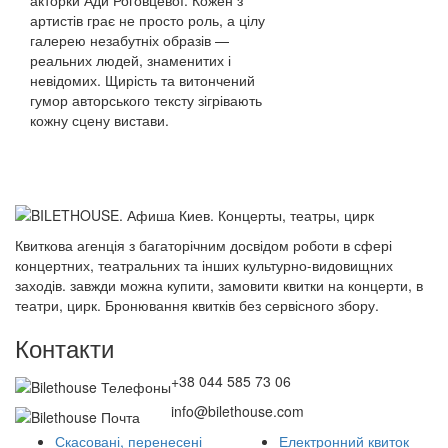
акторки Ади Роговцевої. Кожен з
артистів грає не просто роль, а цілу
галерею незабутніх образів —
реальних людей, знаменитих і
невідомих. Щирість та витончений
гумор авторського тексту зігрівають
кожну сцену вистави.
Квиткова агенція з багаторічним досвідом роботи в сфері
концертних, театральних та інших культурно-видовищних
заходів. завжди можна купити, замовити квитки на концерти, в
театри, цирк. Бронювання квитків без сервісного збору.
Контакти
+38 044 585 73 06
info@bilethouse.com
Скасовані, перенесені
Електронний квиток