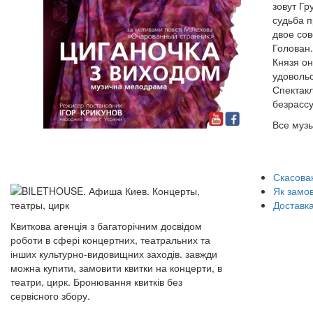
зовут Гр
судьба п
двое сов
Голован.
Князя он
удовольс
Спектакл
безрассу
Все муз
Скасован
Як замо
Доставка
Квиткова агенція з багаторічним досвідом
роботи в сфері концертних, театральних та
інших культурно-видовищних заходів. завжди
можна купити, замовити квитки на концерти, в
театри, цирк. Бронювання квитків без
сервісного збору.