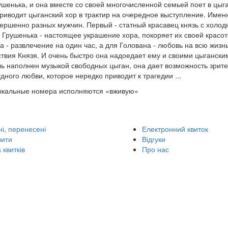
ушенька, и она вместе со своей многочисленной семьей поет в цыга
риводит цыганский хор в трактир на очередное выступление. Име
ершенно разных мужчин. Первый - статный красавец князь с холо
 Грушенька - настоящее украшение хора, покоряет их своей красот
а - развлечение на один час, а для Голована - любовь на всю жизнь
твия Князя. И очень быстро она надоедает ему и своими цыганским
ь наполнен музыкой свободных цыган, она дает возможность зрител
дного любви, которое нередко приводит к трагедии ...
ыкальные номера исполняются «вживую»
і, перенесені
Електронний квиток
вити
Відгуки
 квитків
Про нас