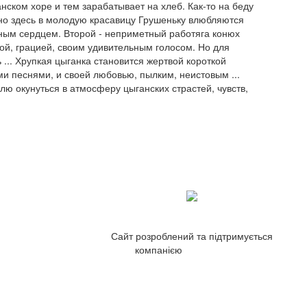
нском хоре и тем зарабатывает на хлеб. Как-то на беду
нно здесь в молодую красавицу Грушеньку влюбляются
дным сердцем. Второй - неприметный работяга конюх
ой, грацией, своим удивительным голосом. Но для
 ... Хрупкая цыганка становится жертвой короткой
и песнями, и своей любовью, пылким, неистовым ...
ю окунуться в атмосферу цыганских страстей, чувств,
Сайт розроблений та підтримується
компанією
ZetWeb Studio