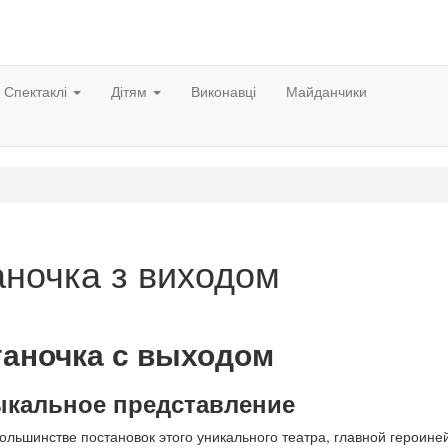
Спектаклі
Дітям
Виконавці
Майданчики
аночка з виходом
аночка с выходом
кальное представление
большинстве постановок этого уникального театра, главной героине