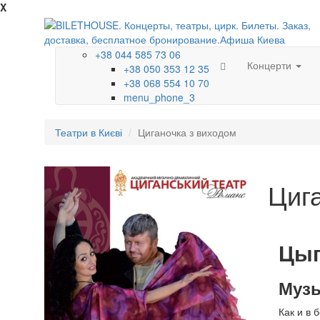
X
+38 044 585 73 06
Концерти
+38 050 353 12 35
+38 068 554 10 70
menu_phone_3
Театри в Києві
Циганочка з виходом
Циг
Цыг
Музы
Как и в 