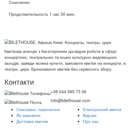
Соколенко
Продолжительность 1 час 30 мин.
Квиткова агенція з багаторічним досвідом роботи в сфері
концертних, театральних та інших культурно-видовищних
заходів. завжди можна купити, замовити квитки на концерти, в
театри, цирк. Бронювання квитків без сервісного збору.
Контакти
+38 044 585 73 06
info@bilethouse.com
Скасовані, перенесені
Електронний квиток
Як замовити
Відгуки
Доставка квитків
Про нас