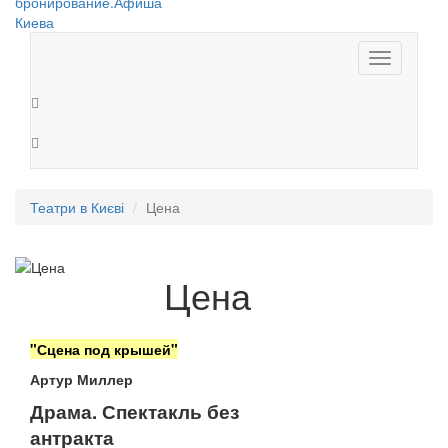
Toggle
navigation
Театри в Києві
Цена
Цена
"Сцена под крышей"
Артур Миллер
Драма. Спектакль без
антракта