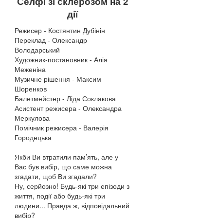
Селфі зі склерозом на 2
дії
Режисер - Костянтин Дубінін
Переклад - Олександр
Володарський
Художник-постановник - Алія
Меженіна
Музичне рішення - Максим
Шоренков
Балетмейстер - Ліда Соклакова
Асистент режисера - Олександра
Меркулова
Помічник режисера - Валерія
Городецька
Якби Ви втратили пам’ять, але у
Вас був вибір, що саме можна
згадати, щоб Ви згадали?
Ну, серйозно! Будь-які три епізоди з
життя, події або будь-які три
людини... Правда ж, відповідальний
вибір?