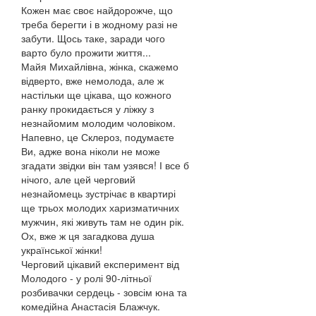
Кожен має своє найдорожче, що
треба берегти і в жодному разі не
забути. Щось таке, заради чого
варто було прожити життя...
Майя Михайлівна, жінка, скажемо
відверто, вже немолода, але ж
настільки ще цікава, що кожного
ранку прокидається у ліжку з
незнайомим молодим чоловіком.
Напевно, це Склероз, подумаєте
Ви, адже вона ніколи не може
згадати звідки він там узявся! І все б
нічого, але цей черговий
незнайомець зустрічає в квартирі
ще трьох молодих харизматичних
мужчин, які живуть там не один рік.
Ох, вже ж ця загадкова душа
української жінки!
Черговий цікавий експеримент від
Молодого - у ролі 90-літньої
розбивачки сердець - зовсім юна та
комедійна Анастасія Блажчук.