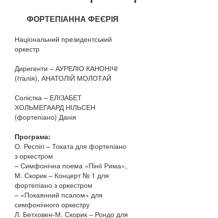
ФОРТЕПІАННА ФЕЄРІЯ
Національний президентський
оркестр
Диригенти – АУРЕЛІО КАНОНІЧІ
(Італія), АНАТОЛІЙ МОЛОТАЙ
Солістка – ЕЛІЗАБЕТ
ХОЛЬМЕГААРД НІЛЬСЕН
(фортепіано) Данія
Програма:
О. Респігі – Токата для фортепіано
з оркестром
– Симфонічна поема «Пінії Рима»,
М. Скорик – Концерт № 1 для
фортепіано з оркестром
– «Покаянний псалом» для
симфонічного оркестру
Л. Бетховен-М. Скорик – Рондо для