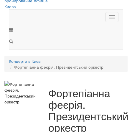
Toggle
navigation
Концерти в Києві
Фортепіанна феєрія. Президентський оркестр
Фортепіанна
феєрія.
Президентський
оркестр