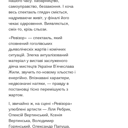
нашого часу: хабарництво,
самоуправство, беззаконня. І хоча
весь спектакль глядач сміється,
надриваючи живіт, у фіналі його
чекає одкровення. Виявляється,
сміх-то, крізь сльози.
«Ревізор» — спектакль, який
сповнений гоголівських
дьяволіческіх жартів і комічних
ситуацій. Злегка актуалізований
матеріал у виставі заслуженого
діяча мистецтв України В’ячеслава
Жили, звучить по-новому хльостко і
енергійно. Впізнавані характери,
недвозначні натяки, — правду в
постановці тісно перемішують з
жартом.
І, звичайно ж, на сцені «Ревізора»
улюблені артисти — Ліля Ребрик,
Олексій Вертинський, Ксенія
Вертинська, Володимир
Горянський, Олександр Папуша,