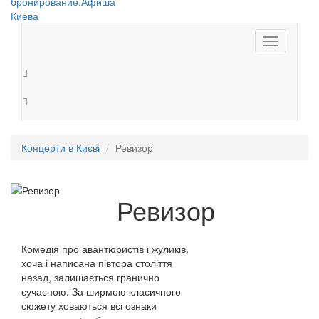
Toggle
navigation
Концерти в Києві
Ревизор
Ревизор
Комедія про авантюристів і жуликів,
хоча і написана півтора століття
назад, залишається гранично
сучасною. За ширмою класичного
сюжету ховаються всі ознаки