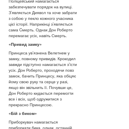
Поліцейський намагається
забезпечувати порядок на вулиці.
З’являється Диявол та хоче забрати
з собою у пекло кожного учасника
цієї історії. Наприкінці з’являється
сама Cмерть. Однак Дон Роберто
перемагає усіх, навіть Смерть.
«Привид замку»
Принцеса ув’язнена Велетнем у
замку, повному привидів. Крокодил
завжди підступно намагається з’їсти
усіх. Дон Роберто, проходячи повз
замок, бачить Принцесу, яка обіцяє
йому свою руку та серце у разі,
якщо він звільнить її. Почувши це,
Дон Роберто кидається перемогти
все і всіх, щоб одружитися з
прекрасно Принцесою.
«Бій з биком»
Приборкувач намагається
приборкати бика, однак, останній,