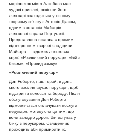
маріонеток міста Алкобаса має
чудові привілеї, оскільки його
лялькарі знаходяться у тісному
творчому зв’язку з Антоніо Діасом,
одним з останніх Майстрів
лялькової справи Португалії.
Представлена вистава є прямим
відтворенням творчої спадщини
Майстра — відомих лялькових
сцен: «Розлючений перукар», «Бій з
биком», «Привид замку».
«Розлючений перукар»
Дон Роберто, наш герой, в день
свого весілля шукає перукаря, щоб
підстригти волосся та бороду. Після
обслуговування Дон Роберто
відмовляється оплачувати послуги
перукаря, мотивуючи це тим, що
вони занадто дорогі. Він вступає у
бійку з перукарем. Священник
приходить аби примирити їх.