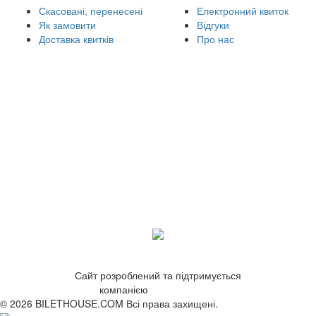
Скасовані, перенесені
Електронний квиток
Як замовити
Відгуки
Доставка квитків
Про нас
Сайт розроблений та підтримується
компанією
ZetWeb Studio
© 2026 BILETHOUSE.COM Всі права захищені.