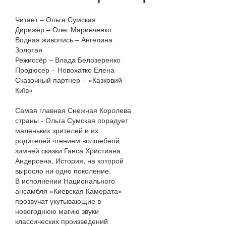
Читает – Ольга Сумская
Дирижёр – Олег Маринченко
Водная живопись – Ангелина
Золотая
Режиссёр – Влада Белозеренко
Продюсер – Новохатко Елена
Сказочный партнер – «Казковий
Київ»
Самая главная Снежная Королева
страны - Ольга Сумская порадует
маленьких зрителей и их
родителей чтением волшебной
зимней сказки Ганса Христиана
Андерсена. История, на которой
выросло ни одно поколение.
В исполнении Национального
ансамбля «Киевская Камерата»
прозвучат укутывающие в
новогоднюю магию звуки
классических произведений