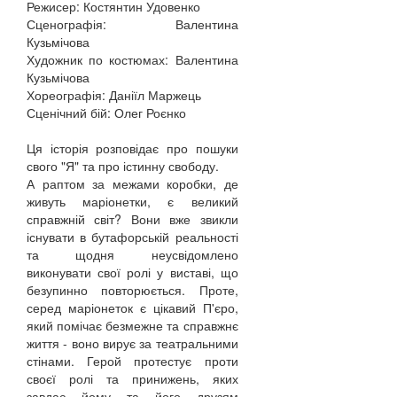
Режисер: Костянтин Удовенко
Сценографія: Валентина
Кузьмічова
Художник по костюмах: Валентина
Кузьмічова
Хореографія: Даніїл Маржець
Сценічний бій: Олег Роєнко
Ця історія розповідає про пошуки
свого "Я" та про істинну свободу.
А раптом за межами коробки, де
живуть маріонетки, є великий
справжній світ? Вони вже звикли
існувати в бутафорській реальності
та щодня неусвідомлено
виконувати свої ролі у виставі, що
безупинно повторюється. Проте,
серед маріонеток є цікавий П'єро,
який помічає безмежне та справжнє
життя - воно вирує за театральними
стінами. Герой протестує проти
своєї ролі та принижень, яких
завдає йому та його друзям