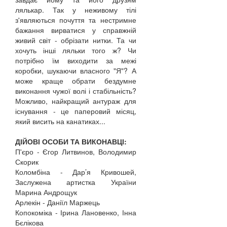
лялькар. Так у неживому тілі
з'являються почуття та нестримне
бажання вирватися у справжній
живий світ - обрізати нитки. Та чи
хочуть інші ляльки того ж? Чи
потрібно їм виходити за межі
коробки, шукаючи власного "Я"? А
може краще обрати бездумне
виконання чужої волі і стабільність?
Можливо, найкращий антураж для
існування - це паперовий місяц,
який висить на канатиках...
ДІЙОВІ ОСОБИ ТА ВИКОНАВЦІ:
П'єро - Єгор Литвинов, Володимир
Скорик
Коломбіна - Дар’я Кривошей,
Заслужена артистка України
Марина Андрощук
Арлекін - Даніїл Маржець
Копокоміка - Ірина Лановенко, Інна
Бєлікова