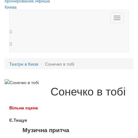
Toggle
navigation
Театри в Києві
Сонечко в тобі
Сонечко в тобі
Вільна сцена
Є.Тищук
Музична притча