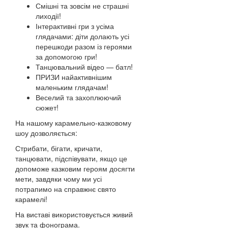
Смішні та зовсім не страшні
лиходії!
Інтерактивні гри з усіма
глядачами: діти долають усі
перешкоди разом із героями
за допомогою гри!
Танцювальний відео — батл!
ПРИЗИ найактивнішим
маленьким глядачам!
Веселий та захоплюючий
сюжет!
На нашому карамельно-казковому
шоу дозволяється:
Стрибати, бігати, кричати,
танцювати, підспівувати, якщо це
допоможе казковим героям досягти
мети, завдяки чому ми усі
потрапимо на справжнє свято
карамелі!
На виставі використовується живий
звук та фонограма.