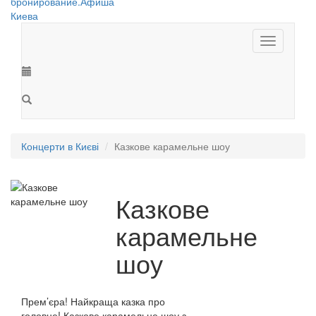
Toggle
navigation
Концерти в Києві
Казкове карамельне шоу
Казкове
карамельне
шоу
Прем’єра! Найкраща казка про
головне! Казкове карамельне шоу з