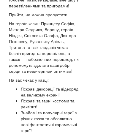
перевтіленнями та пригодами!
Прийти, не можна пропустити!
На героїв казки: Принцесу Софію,
Містера Седрика, Ворону, героїв
Ніндзя, Сніговика Олафа, Доктора
Плюшеву, Русалочку Аріель,
Тритона та всіх глядачів чекає
безліч пригод та перевтілень, а
також — небезпечних перешкод, які
допоможуть здолати ваші добрі
серця та невичерпний оптимізм!
На вас чекає у казці:
Яскраві декорації та відеоряд
на великому екрані!
Яскраві та гарні костюми та
реквізит!
Знайомі та популярні герої з
різних казок та абсолютно
нові фантастичні карамельні
герої!