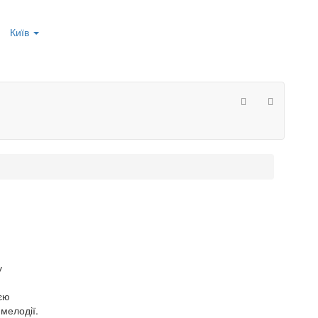
Київ
у
єю
мелодії.