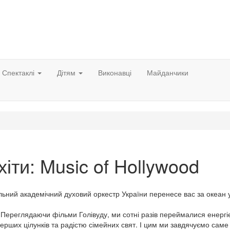
Спектаклі
Дітям
Виконавці
Майданчики
хіти: Music of Hollywood
альний академічний духовий оркестр України перенесе вас за океан 
 Переглядаючи фільми Голівуду, ми сотні разів переймалися енергі
ших цілунків та радістю сімейних свят. І цим ми завдячуємо саме 