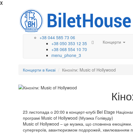
X
+38 044 585 73 06
Концерти
+38 050 353 12 35
+38 068 554 10 70
menu_phone_3
Концерти в Києві
Кінохіти: Music of Hollywood
Кіно
23 листопада о 20:00 в концерт-клубі Bel Etage Націон
програмі Music of Hollywood (Музика Голівуду)
Music of Hollywood – це музика, що сповнена емоціями.
супергероїв, авантюризмом подорожей, хвилюванням пер