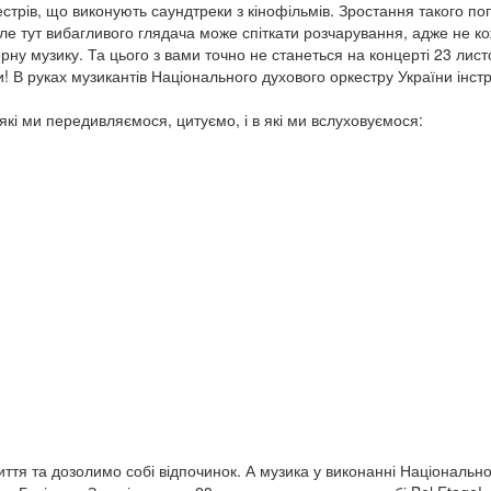
трів, що виконують саундтреки з кінофільмів. Зростання такого по
 Але тут вибагливого глядача може спіткати розчарування, адже не к
рну музику. Та цього з вами точно не станеться на концерті 23 лис
и! В руках музикантів Національного духового оркестру України інст
які ми передивляємося, цитуємо, і в які ми вслуховуємося:
тя та дозолимо собі відпочинок. А музика у виконанні Національно