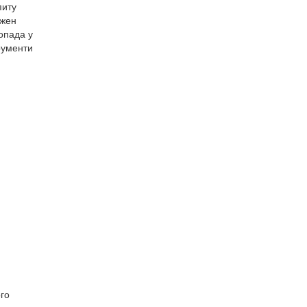
питу
ожен
топада у
рументи
го