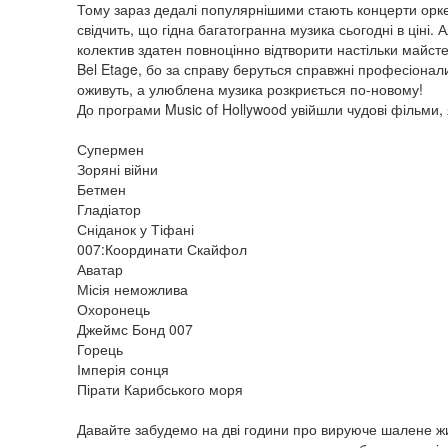
Тому зараз дедалі популярнішими стають концерти оркес
свідчить, що гідна багатогранна музика сьогодні в ціні.
колектив здатен повноцінно відтворити настільки майсте
Bel Etage, бо за справу беруться справжні професіонал
оживуть, а улюблена музика розкриється по-новому!
До програми Music of Hollywood увійшли чудові фільми, 
Супермен
Зоряні війни
Бетмен
Гладіатор
Сніданок у Тіфані
007:Координати Скайфол
Аватар
Місія неможлива
Охоронець
Джеймс Бонд 007
Горець
Імперія сонця
Пірати Карибського моря
Давайте забудемо на дві години про вируюче шалене жит