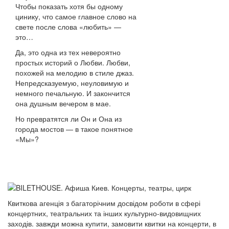
Чтобы показать хотя бы одному
цинику, что самое главное слово на
свете после слова «любить» —
это…
Да, это одна из тех невероятно
простых историй о Любви. Любви,
похожей на мелодию в стиле джаз.
Непредсказуемую, неуловимую и
немного печальную. И закончится
она душным вечером в мае.
Но превратятся ли Он и Она из
города мостов — в такое понятное
«Мы»?
Квиткова агенція з багаторічним досвідом роботи в сфері
концертних, театральних та інших культурно-видовищних
заходів. завжди можна купити, замовити квитки на концерти, в