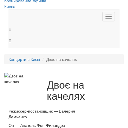
Toggle
navigation
Концерти в Києві
Двоє на качелях
Двоє на
качелях
Режиссер-постановщик — Валерия
Демченко
Он — Анатоль Фон-Филандра