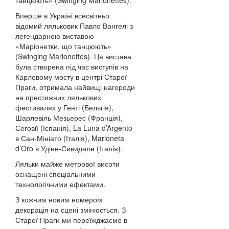
танцюють» (Swinging Marionettes).
Вперше в Україні всесвітньо
відомий ляльковик Павло Вангелі з
легендарною виставою
«Маріонетки, що танцюють»
(Swinging Marionettes). Ця вистава
була створена під час виступів на
Карловому мосту в центрі Старої
Праги, отримала найвищі нагороди
на престижних лялькових
фестивалях у Генті (Бельгія),
Шарлевіль Мезьерес (Франція),
Сеговії (Іспанія), La Luna d’Argento
в Сан-Мініато (Італія), Marioneta
d’Oro в Удіне-Сивидале (Італія).
Ляльки майже метрової висоти
оснащені спеціальними
технологічними ефектами.
З кожним новим номером
декорація на сцені змінюється. З
Старої Праги ми переїжджаємо в