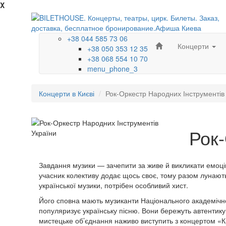
X
+38 044 585 73 06
Концерти
+38 050 353 12 35
+38 068 554 10 70
menu_phone_3
Концерти в Києві
Рок-Оркестр Народних Інструментів
Рок-
Завдання музики — зачепити за живе й викликати емоцію
учасник колективу додає щось своє, тому разом лунають
української музики, потрібен особливий хист.
Його сповна мають музиканти Національного академічно
популяризує українську пісню. Вони бережуть автентику,
мистецьке об’єднання наживо виступить з концертом «К