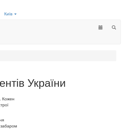
Київ
ентів України
. Кожен
строї
ня
Незабаром