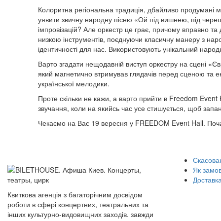
Колоритна регіональна традиція, дбайливо продумані м
уявити звичну народну пісню «Ой під вишнею, під чере
імпровізацій? Але оркестр це грає, причому вправно та
низкою інструментів, поєднуючи класичну манеру з нар
ідентичності для нас. Використовують унікальний народний
Варто згадати нещодавній виступ оркестру на сцені «Є
який магнетично втримував глядачів перед сценою та ек
української мелодики.
Проте скільки не кажи, а варто прийти в Freedom Event H
звучання, коли на якийсь час усе стишується, щоб запа
Чекаємо на Вас 19 вересня у FREEDOM Event Hall. Поча
Скасован
Як замо
Доставка
Квиткова агенція з багаторічним досвідом
роботи в сфері концертних, театральних та
інших культурно-видовищних заходів. завжди