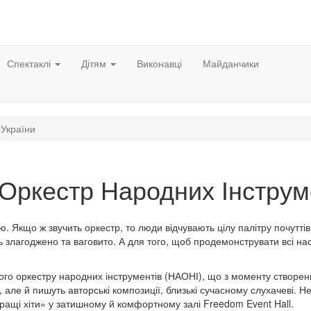
Спектаклі
Дітям
Виконавці
Майданчики
 України
Оркестр Народних Інструм
. Якщо ж звучить оркестр, то люди відчувають цілу палітру почуттів
 злагоджено та ваговито. А для того, щоб продемонструвати всі на
го оркестру народних інструментів (НАОНІ), що з моменту створен
 але й пишуть авторські композиції, близькі сучасному слухачеві. 
ращі хіти» у затишному й комфортному залі Freedom Event Hall.