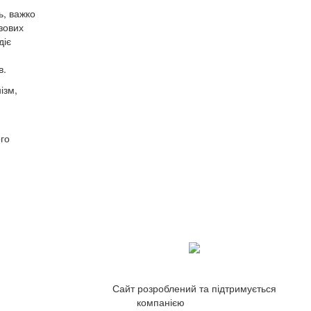
ь, важко
зових
діє
в.
ізм,
ого
Сайт розроблений та підтримується
компанією
ZetWeb Studio