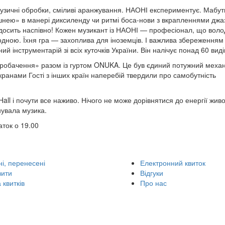
узичні обробки, сміливі аранжування. НАОНІ експериментує. Мабут
шнею» в манері диксиленду чи ритмі боса-нови з вкрапленнями джа
 досить наспівно! Кожен музикант із НАОНІ — професіонал, що воло
одною. Їхня гра — захоплива для іноземців. І важлива збереженням
 інструментарій зі всіх куточків України. Він налічує понад 60 виді
вробачення» разом із гуртом ONUKA. Це був єдиний потужний механ
ранами Гості з інших країн наперебій твердили про самобутність
all і почути все наживо. Нічого не може дорівнятися до енергії жив
нувала музика.
ток о 19.00
і, перенесені
Електронний квиток
вити
Відгуки
 квитків
Про нас