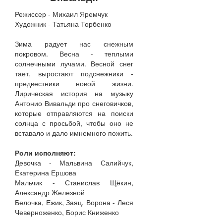
Режиссер - Михаил Яремчук
Художник - Татьяна Торбенко
Зима радует нас снежным
покровом. Весна - теплыми
солнечными лучами. Весной снег
тает, выростают подснежники -
предвестники новой жизни.
Лирическая история на музыку
Антонио Вивальди про снеговичков,
которые отправляются на поиски
солнца с просьбой, чтобы оно не
вставало и дало имнемного пожить.
Роли исполняют:
Девочка - Мальвина Салийчук,
Екатерина Ершова
Мальчик - Станислав Щёкин,
Александр Железной
Белочка, Ежик, Заяц, Ворона - Леся
Чеверноженко, Борис Книженко