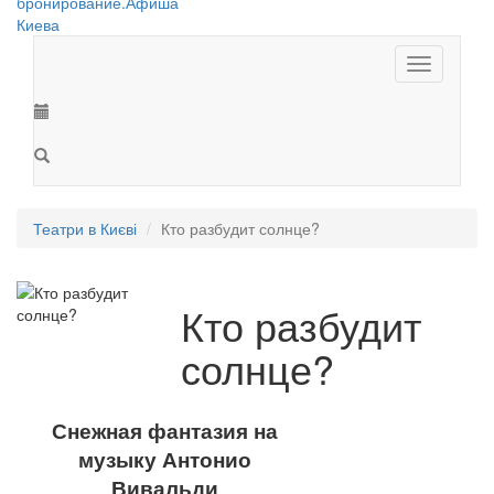
Toggle
navigation
Театри в Києві
Кто разбудит солнце?
Кто разбудит
солнце?
Снежная фантазия на
музыку Антонио
Вивальди