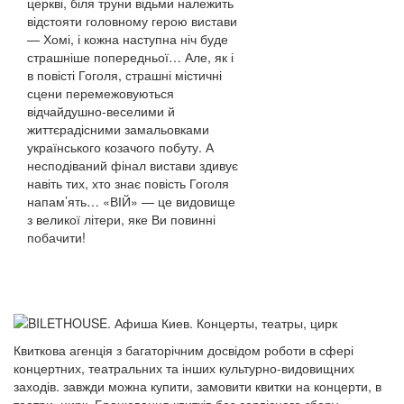
церкві, біля труни відьми належить
відстояти головному герою вистави
— Хомі, і кожна наступна ніч буде
страшніше попередньої… Але, як і
в повісті Гоголя, страшні містичні
сцени перемежовуються
відчайдушно-веселими й
життєрадісними замальовками
українського козачого побуту. А
несподіваний фінал вистави здивує
навіть тих, хто знає повість Гоголя
напам’ять… «ВІЙ» — це видовище
з великої літери, яке Ви повинні
побачити!
Квиткова агенція з багаторічним досвідом роботи в сфері
концертних, театральних та інших культурно-видовищних
заходів. завжди можна купити, замовити квитки на концерти, в