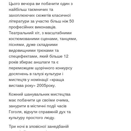
Цього вечора ви побачити один з
найбільш таємничих та
захоплюючих сюжетів класичної
літератури за участю більш ніж 50
професійних виконавців.
Театральний хіт, з масштабними
костюмованими сценами, танцями,
піснями, дуже складними
видовищними трюками та
спецефектами, який більше 12
років збирає аншлаги та є
переможцем щорічного конкурсу
досягнень в галузі культури і
мистецтв у номінації «краща
вистава року» 2005року.
Кожний шанувальник мистецтва
має побачити це своїми очима,
занурити в містичні події часів
Гоголя, відчути справжній дух та
культуру простого люду.
Три ночі в зловісної занедбаній