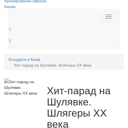
Toggle
navigation
Концерти в Києві
Хит-парад на Шулявке. Шлягеры ХХ века
Хит-парад на
Шулявке.
Шлягеры ХХ
века