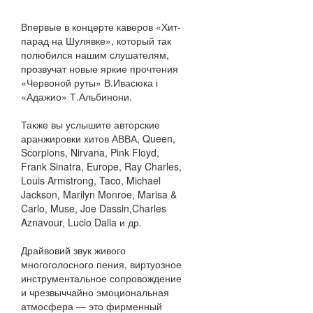
Впервые в концерте каверов «Хит-
парад на Шулявке», который так
полюбился нашим слушателям,
прозвучат новые яркие прочтения
«Червоной руты» В.Ивасюка і
«Адажио» Т.Альбинони.
Также вы услышите авторские
аранжировки хитов АВВА, Queen,
Scorpions, Nirvana, Pink Floyd,
Frank Sinatra, Europe, Ray Charles,
Louis Armstrong, Taco, Michael
Jackson, Marilyn Monroe, Marisa &
Carlo, Muse, Joe Dassin,Charles
Aznavour, Lucio Dalla и др.
Драйвовий звук живого
многоголосного пения, виртуозное
инструментальное сопровождение
и чрезвыччайно эмоциональная
атмосфера — это фирменный