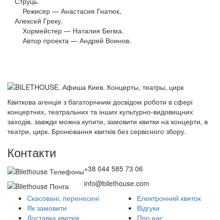
Струць.
Режисер — Анастасия Гнатюк,
Алексей Греку.
Хормейстер — Наталия Бегма.
Автор проекта — Андрей Воинов.
Квиткова агенція з багаторічним досвідом роботи в сфері
концертних, театральних та інших культурно-видовищних
заходів. завжди можна купити, замовити квитки на концерти, в
театри, цирк. Бронювання квитків без сервісного збору.
Контакти
+38 044 585 73 06
info@bilethouse.com
Скасовані, перенесені
Електронний квиток
Як замовити
Відгуки
Доставка квитків
Про нас