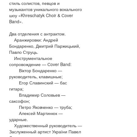
стиль солистов, певцов и
музыкантов уникального вокального
шоу «Khreschatyk Choir & Сover
Band».
Два отделения с антрактом.
Аранжировки: Андрей
Бондаренко, Дмитрий Паржицький,
Павло Струць.
Инструментальное
сопровождение — Сover Band:
Віктор Бондаренко —
руководитель, клавишные;
Егор Славинский — бас
гитара;
Владимир Соловьев —
саксофон;
Петро Яковченко — труба;
Алексей Мартинюк —
ударные.
Художественный руководитель —
Заслуженный артист України Павел