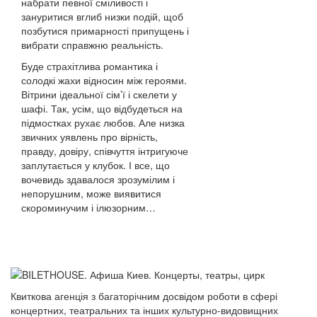
набрати певної сміливості і
зануритися вглиб низки подій, щоб
позбутися примарності припущень і
вибрати справжню реальність.
Буде страхітлива романтика і
солодкі жахи відносин між героями.
Вітрини ідеальної сім’ї і скелети у
шафі. Так, усім, що відбудеться на
підмостках рухає любов. Але низка
звичних уявлень про вірність,
правду, довіру, співчуття інтригуюче
заплутається у клубок. І все, що
вочевидь здавалося зрозумілим і
непорушним, може виявитися
скороминучим і ілюзорним…
Квиткова агенція з багаторічним досвідом роботи в сфері
концертних, театральних та інших культурно-видовищних