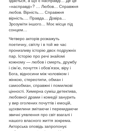
здається, а що є насправді… Де це
«насправді»? … Любов… Справжня
любов. Вірність…. Справжня
вірність…. Правда… Довіра…
Зрозуміти іншого… Моє місце під
сонцем…
Четверо акторів розкажуть
поетичну, світлу і в той же час
пронизливу історію двох подружніх
пар. Історію про речі знайомі
кожному — любов і смерть, дружбу
і сім’ю, почуття і обов’язок, віру і
Бога, відносини між чоловіком і
жінкою, стереотипи, обман і
самообман, справжні і помилкові
цінності. Химерна суміш детектива,
любовної драми і комедії занурить
у вир оголених почуттів і емоцій,
щохвилини змітаючи і перекидаючи
звичні уявлення про світ взагалі і
нашого власного життя зокрема.
Акторська оповідь запропонує