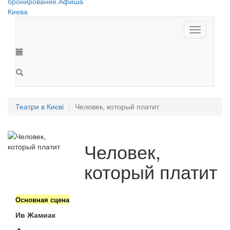
Toggle
navigation
Театри в Києві
Человек, который платит
Человек,
который платит
Основная сцена
Ив Жамиак