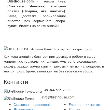
Bilethouse.com
- Театры Киев.
Спектакль
Человек, который
платит (Людина, яка платить)
.
Заказ, доставка, бронирование
билетов без сервисного сбора.
Купить билеты на сайте онлайн
Квиткова агенція з багаторічним досвідом роботи в сфері
концертних, театральних та інших культурно-видовищних
заходів. завжди можна купити, замовити квитки на концерти, в
театри, цирк. Бронювання квитків без сервісного збору.
Контакти
+38 044 585 73 06
info@bilethouse.com
Скасовані, перенесені
Електронний квиток
Як замовити
Відгуки