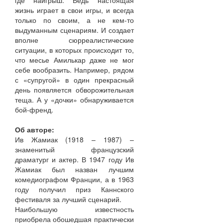
где наигрыш. Ведь настоящая
жизнь играет в свои игры, и всегда
только по своим, а не кем-то
выдуманным сценариям. И создает
вполне сюрреалистические
ситуации, в которых происходит то,
что месье Амилькар даже не мог
себе вообразить. Например, рядом
с «супругой» в один прекрасный
день появляется обворожительная
теща. А у «дочки» обнаруживается
бой-френд.
Об авторе:
Ив Жамиак (1918 – 1987) –
знаменитый французский
драматург и актер. В 1947 году Ив
Жамиак был назван лучшим
комедиографом Франции, а в 1963
году получил приз Каннского
фестиваля за лучший сценарий.
Наибольшую известность
приобрела обошедшая практически