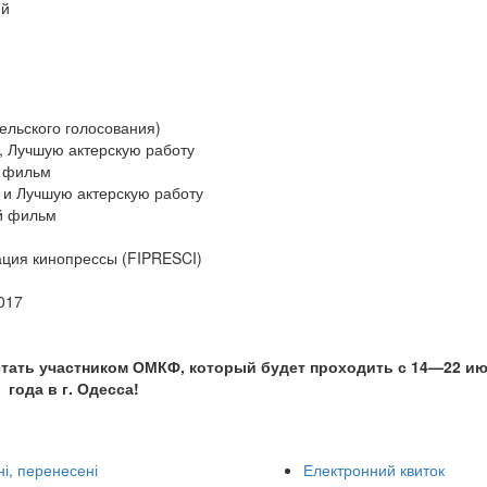
ей
ельского голосования)
, Лучшую актерскую работу
й фильм
 и Лучшую актерскую работу
й фильм
ция кинопрессы (FIPRESCI)
017
стать участником ОМКФ, который будет проходить с 14—22 ию
года в г. Одесса!
і, перенесені
Електронний квиток