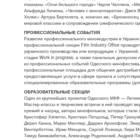
показаны «Огни большого города» Чарли Чаплина, «М
Альфреда Хичкока, «Человек с киноаппаратом» Дзиги
Холмс» Артура Бертелета, и, конечно же, «Броненосе
мировой классики в сопровождении симфонического о
ПРОФЕССИОНАЛЬНЫЕ СОБЫТИЯ
Развитие профессионального киноиндустрии в Украине
профессиональной секции Film Industry Office провод
украинского производства или копродукции с Украиной,
стадии Work in progress, а также панельные дискусси
из профессиональных событий Одесского кинофестивал
профессиональная площадка для общения дистрибьютор
предоставляющих услуги в сфере проката и сопутствую
специализированные образовательные программы (для
ОБРАЗОВАТЕЛЬНЫЕ СЕКЦИИ
Один из крупнейших проектов Одесского МКФ — Летня
Мастер-классы и творческие встречи в ней проводят 
премий и наград, авторы кинофильмов, которые стали 
Кристофер Хэпмтон, Кристиан Петцольд, Питер Гринуэ
Дерил Ханна, Марко Мюллер, Даррен Аронофски, Эмир
Винтерботтом, Иржи Менцель, Сергей Лозница, Кира М
Тимур Бекмамбетов, Александр Роднянский, Андрей Пл