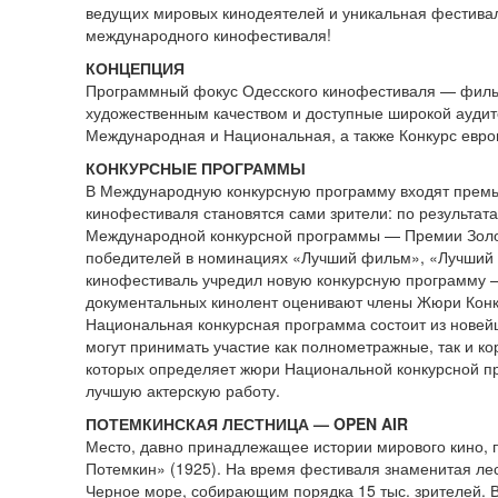
ведущих мировых кинодеятелей и уникальная фестивал
международного кинофестиваля!
КОНЦЕПЦИЯ
Программный фокус Одесского кинофестиваля — фильм
художественным качеством и доступные широкой аудит
Международная и Национальная, а также Конкурс евро
КОНКУРСНЫЕ ПРОГРАММЫ
В Международную конкурсную программу входят премь
кинофестиваля становятся сами зрители: по результат
Международной конкурсной программы — Премии Золо
победителей в номинациях «Лучший фильм», «Лучший р
кинофестиваль учредил новую конкурсную программу —
документальных кинолент оценивают члены Жюри Конк
Национальная конкурсная программа состоит из новейш
могут принимать участие как полнометражные, так и к
которых определяет жюри Национальной конкурсной пр
лучшую актерскую работу.
ПОТЕМКИНСКАЯ ЛЕСТНИЦА — OPEN AIR
Место, давно принадлежащее истории мирового кино, 
Потемкин» (1925). На время фестиваля знаменитая ле
Черное море, собирающим порядка 15 тыс. зрителей. 