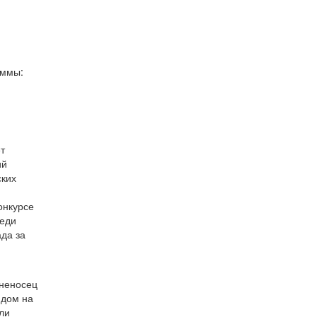
аммы:
т
ий
ских
онкурсе
реди
да за
оненосец
идом на
ли