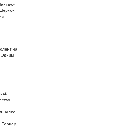
Шантаж»
«Шерлок
ий
.
нолент на
. Одним
ней.
ества
диналле,
 Тернер,