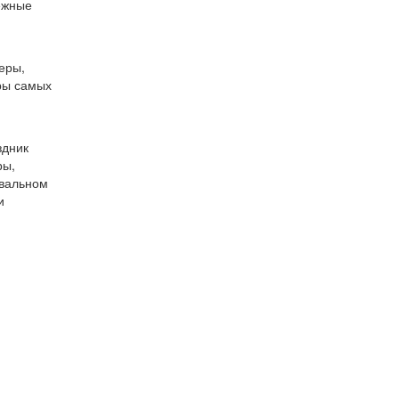
бежные
еры,
ры самых
здник
ры,
ивальном
и