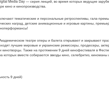
igital Media Day — серия лекций, во время которых ведущие зару
ре кино и кинопроизводства.
ключают тематические и персональные ретроспективы, гала-премь
еских наград, детские анимационные и игровые картины, премье
киноперформансы!
кадемическом театре оперы и балета открывают и закрывают пра
оходят лучшие мировые и украинские режиссеры, продюсеры, акте
и кинотворцы. Также на протяжении 9 дней кинофестиваля в Фест
а которых вместе собираются звезды кино, селебритиз, киноманы 
ность 9 дней)