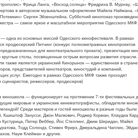
етрополис» Фрица Ланга, «Восход солнца» Фридриха В. Мурнау, «
 Вертова в авторском музыкальном оформлении Майкла Наймана, 
ц Потемкин» Сергея Эйзенштейна. Субботний кинопоказ произведен
ркестра — самое яркое и масштабное мероприятие Одесского МКФ
 — одна из основных миссий Одесского кинофестиваля. В рамках
ится продюсерский Питчинг (конкурс полнометражных кинопроектов
 предназначенных для кинотеатрального проката), презентации ки
и и круглые столы, посвященные острым вопросам развития отрасли
я также является украинский Кинорынок — единственная в стране
ов, представителей кинотеатров, киностудий и компаний,
щих услуг. Ежегодно в рамках Одесского МКФ также проходят
 сценаристов, режиссеров, продюсеров)
я киношкола — функционирует на протяжении 7-ти фестивальных д
ведущие мировые и украинские кинематографисты, обладатели множ
легендой! Среди мастеров и гостей киношколы в разные годы были
й, Кшиштоф Занусси, Джон Малкович, Роджер Корман, Клаудиа Кар
 Кустурица, Питер Веббер, Йос Стеллинг, Джим Шеридан, Майкл
уратова, Тодд Солондз, Стивен Фрирз, Джеральдина Чаплин, Эйдан
ахов, Наум Клейман и другие.