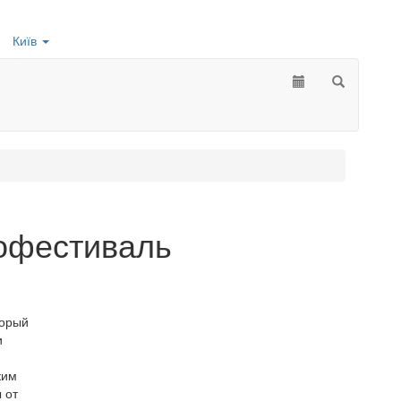
Київ
офестиваль
торый
и
ким
 от