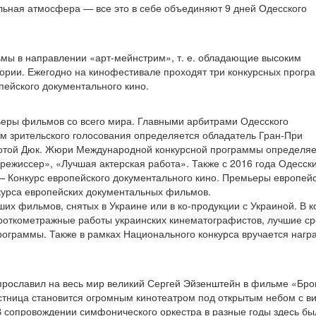
ьная атмосфера — все это в себе объединяют 9 дней Одесского
ы в направлении «арт-мейнстрим», т. е. обладающие высоким
ории. Ежегодно на кинофестивале проходят три конкурсных прогр
пейского документального кино.
еры фильмов со всего мира. Главными арбитрами Одесского
ам зрительского голосования определяется обладатель Гран-При
той Дюк. Жюри Международной конкурсной программы определяе
ежиссер», «Лучшая актерская работа». Также с 2016 года Одесск
 Конкурс европейского документального кино. Премьеры европей
урса европейских документальных фильмов.
их фильмов, снятых в Украине или в ко-продукции с Украиной. В к
ороткометражные работы украинских кинематографистов, лучшие с
ограммы. Также в рамках Национального конкурса вручается награ
прославил на весь мир великий Сергей Эйзенштейн в фильме «Бр
стница становится огромным кинотеатром под открытым небом с в
В сопровождении симфонического оркестра в разные годы здесь бы