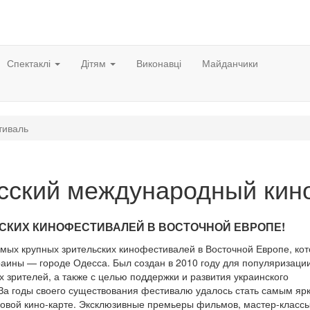
Спектаклі
Дітям
Виконавці
Майданчики
тиваль
сский международный кин
СКИХ КИНОФЕСТИВАЛЕЙ В ВОСТОЧНОЙ ЕВРОПЕ!
ых крупных зрительских кинофестивалей в Восточной Европе, ко
аины — городе Одесса. Был создан в 2010 году для популяризаци
х зрителей, а также с целью поддержки и развития украинского
 За годы своего существования фестивалю удалось стать самым яр
ровой кино-карте. Эксклюзивные премьеры фильмов, мастер-классы