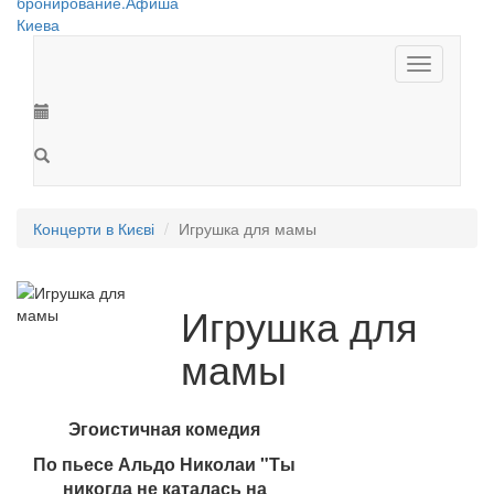
Toggle
navigation
Концерти в Києві
Игрушка для мамы
Игрушка для
мамы
Эгоистичная комедия
По пьесе Альдо Николаи "Ты
никогда не каталась на