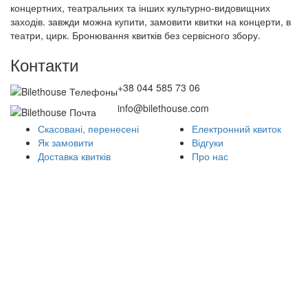
концертних, театральних та інших культурно-видовищних
заходів. завжди можна купити, замовити квитки на концерти, в
театри, цирк. Бронювання квитків без сервісного збору.
Контакти
+38 044 585 73 06
info@bilethouse.com
Скасовані, перенесені
Електронний квиток
Як замовити
Відгуки
Доставка квитків
Про нас