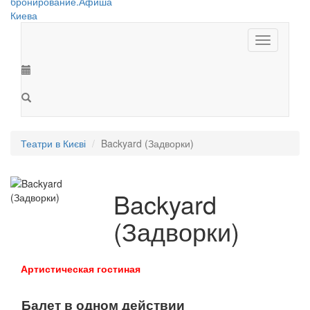
Toggle
navigation
Театри в Києві
Backyard (Задворки)
Backyard
(Задворки)
Артистическая гостиная
Балет в одном действии