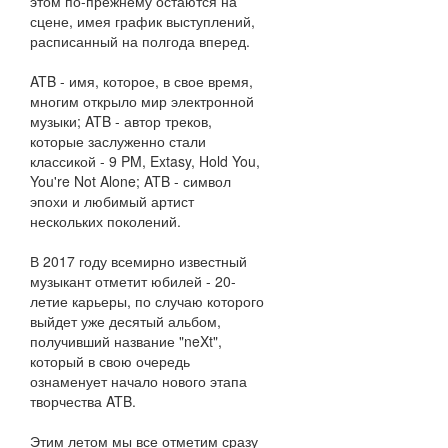
этом по-прежнему остаются на
сцене, имея график выступлений,
расписанный на полгода вперед.
ATB - имя, которое, в свое время,
многим открыло мир электронной
музыки; ATB - автор треков,
которые заслуженно стали
классикой - 9 PM, Extasy, Hold You,
You're Not Alone; ATB - символ
эпохи и любимый артист
нескольких поколений.
В 2017 году всемирно известный
музыкант отметит юбилей - 20-
летие карьеры, по случаю которого
выйдет уже десятый альбом,
получивший название "neXt",
который в свою очередь
ознаменует начало нового этапа
творчества ATB.
Этим летом мы все отметим сразу