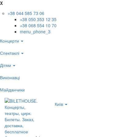
X
+38 044 585 73 06
+38 050 353 12 35
+38 068 554 10 70
menu_phone_3
Концерти
Спектаклі
Дітям
Виконавці
Майданчики
Київ