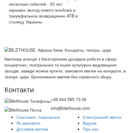
несколько событий - 20 лет
карьеры, выход нового альбома и
триумфальное возвращение ATB в
столицу Украины
Квиткова агенція з багаторічним досвідом роботи в сфері
концертних, театральних та інших культурно-видовищних
заходів. завжди можна купити, замовити квитки на концерти, в
театри, цирк. Бронювання квитків без сервісного збору.
Контакти
+38 044 585 73 06
info@bilethouse.com
Скасовані, перенесені
Електронний квиток
Як замовити
Відгуки
Доставка квитків
Про нас