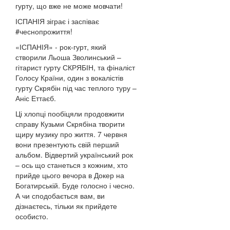
гурту, що вже не може мовчати!
ІСПАНІЯ зіграє і заспіває
#чеснопрожиття!
«ІСПАНІЯ» - рок-гурт, який
створили Льоша Зволинський –
гітарист гурту СКРЯБІН, та фіналіст
Голосу Країни, один з вокалістів
гурту Скрябін під час теплого туру –
Аніс Еттаєб.
Ці хлопці пообіцяли продовжити
справу Кузьми Скрябіна творити
щиру музику про життя. 7 червня
вони презентують свій перший
альбом. Відвертий український рок
– ось що станеться з кожним, хто
прийде цього вечора в Докер на
Богатирській. Буде голосно і чесно.
А чи сподобається вам, ви
дізнаєтесь, тільки як прийдете
особисто.