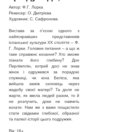
Автор: Ф.Г. Лорка
Режисер: О. Дмітрієва
Художник: С. Сафронова
Вистава за п’єсою одного з
найяскравіших представників
іспанської культури ХХ століття – Ф.
Г. Лорки. Головне питання – а що ж
таке справжнє кохання? Хто зможе
пізнати його глибину? Дон
Перлімплін, котрий досі не знав
жінок і одружився за порадою
служниці, чи юна Беліса, яка
вийшла заміж силоміць через
жадобу своєї матері? Та доля не
жарти, як звела людей разом, то й
не розлучить, доки не навчить
кохати. Нам же з вами пощастило
стати свідками глибокої, образної
та палкої історії цього подружжя.
Вік: 16+