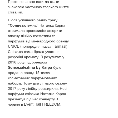
Проте вона вже встигла стати
знаковою частиною творчого життя
співачки.
Після успішного релізу треку
"Сонцезалежна"
Наталка Карпа
отримала пропозицію створити
власну лінійку косметики та
парфумів від міжнародного бренду
UNICE (попередня назва Farmasi).
Співачка сама брала участь в
розробці аромату. В результаті у
2016 році під брендом
Soncezalezhna by Karpa
було
продано понад 15 тисяч
косметичних парфумованих
наборів. Тому для літнього сезону
2017 року лінійку розширили. Нові
парфуми співачка Наталка Карпа
презентує під час концерту 9
червня в Event Hall FREEDOM.