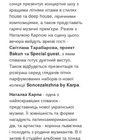
сонця презентує концертне шоу з
кращими літніми хітами в стилях
house та deep house, ліричними
композиціями, а також представить
гарячі музичні прем'єри. Разом з
Наталкою Карпою на сцену цього
вечора вийдуть зіркові гості -
Світлана Тарабарова, проект
Bakun та Special guest
, з яким
співачка готує дуетний виступ.
Також відбудеться презентація та
розіграш серед глядачів літніх
парфумованих наборів із нової
колекції
Soncezalezhna by Karpa
.
Наталка Карпа
- одна з
найяскравіших співачок -
представниць нової української
музики. Її зовнішність та форми
нагадують латиноамериканських
дів, та артистка - корінна львів'янка
і походить з родини музикантів. В її
активі 4 студійні альбоми та понад