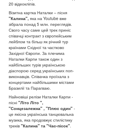
20 відеокліпів.
Візитна картка Наталки – пісня
"Калина",
яка на Youtube вже
зібрала понад 5 млн. переглядів.
Свого часу саме цей трек приніс
співачці контракт з європейським
лейблом та більш як річний тур
країнами Східної та частково
Західної Європи. За плечима
Наталки Карпи також один з
найбільших турів українською
діаспорою серед українських поп-
виконавців. Співачка проїхала з
концертами найбільшими містами
Бразилії та Парагваю.
Найновіші релізи Наталки Карпи -
пісні
"Літо Літо ",
"Сонцезалежна" , "Плюс один"
-
це якісна українська танцювальна
музика, яка продовжує стилістику
треків
"Калина" та "Час-пісок"
.