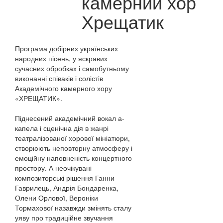
камерний хор
Хрещатик
Програма добірних українських
народних пісень, у яскравих
сучасних обробках і самобутньому
виконанні співаків і солістів
Академічного камерного хору
«ХРЕЩАТИК».
Піднесений академічний вокал а-
капела і сценічна дія в жанрі
театралізованої хорової мініатюри,
створюють неповторну атмосферу і
емоційну наповненість концертного
простору. А неочікувані
композиторські рішення Ганни
Гаврилець, Андрія Бондаренка,
Олени Орлової, Вероніки
Тормахової назавжди змінять сталу
уяву про традиційне звучання