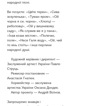
народної пісні.
Ви почуєте: «Цвiте терен», «Сива
зозуленька», «Туман яром», «Ой
чорна я си, чорна», «Хлопцi —
риболовці», «Ой у вишневому
саду», «Як служив же я у пана»,
«Їхав козак містом», «Полечко,
поле», «Несе Галя воду», «Ой, чий
то кінь стоїть» і інші перлини
народної душі.
Художній керівник і диригент —
Заслужений артист України Павло
Струць.
Режисер-постановник —
Анастасія Гнатюк.
Хормейстер — заслужена
артистка України Оксана Дондик.
Автор проекту — Андрій Воїнов.
Запрошуємо знавців і