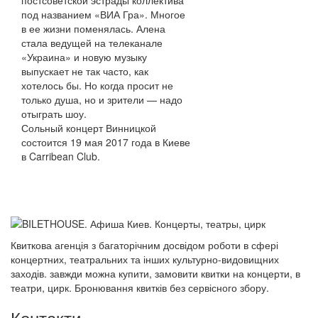
постсоветской эстрады коллектива
под названием
«
ВИА Гра
»
. Многое
в ее жизни поменялась. Алена
стала ведущей на телеканале
«
Украина
»
и новую музыку
выпускает не так часто, как
хотелось бы. Но когда просит не
только душа, но и зрители
—
надо
отыграть шоу.
Сольный концерт Винницкой
состоится 19 мая 2017 года в Киеве
в Carribean Club.
Квиткова агенція з багаторічним досвідом роботи в сфері
концертних, театральних та інших культурно-видовищних
заходів. завжди можна купити, замовити квитки на концерти, в
театри, цирк. Бронювання квитків без сервісного збору.
Контакти