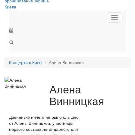
Toggle
navigation
Концерти в Києві
Алена Винницкая
Алена
Винницкая
Давненько ничего не было слышно
от Алены Винницкой, участницы
первого состава легендарного для