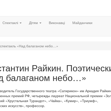
Спектаклі
Дітям
Виконавці
Майданчики
оспектакль «Над балаганом небо…»
стантин Райкин. Поэтическ
д балаганом небо…»
водитель Государственного театра «Сатирикон» им Аркадия Райкин
твенных премий РФ, четырежды лауреат Национальной премии «Зо
мий «Хрустальная Турандот», «Чайка», «Кумир», «Триумф»,
ких искусств», профессор.