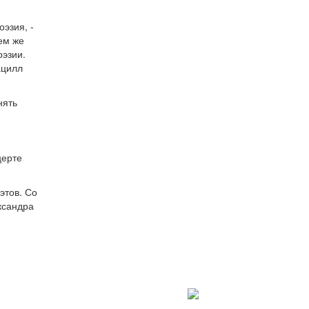
оэзия, -
ем же
оэзии.
ацилл
нять
церте
этов. Со
ксандра