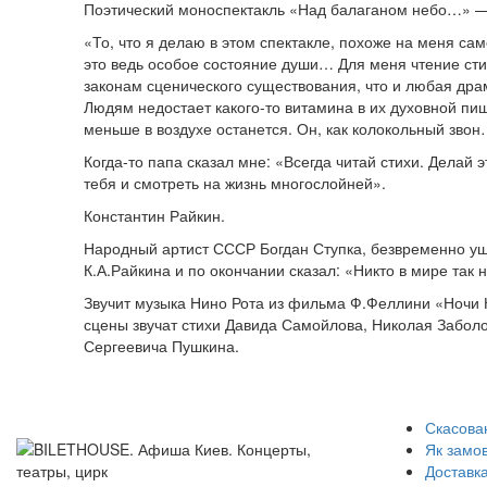
Поэтический моноспектакль «Над балаганом небо…» — 
«То, что я делаю в этом спектакле, похоже на меня сам
это ведь особое состояние души… Для меня чтение стих
законам сценического существования, что и любая драм
Людям недостает какого-то витамина в их духовной пи
меньше в воздухе останется. Он, как колокольный зво
Когда-то папа сказал мне: «Всегда читай стихи. Делай э
тебя и смотреть на жизнь многослойней».
Константин Райкин.
Народный артист СССР Богдан Ступка, безвременно уше
К.А.Райкина и по окончании сказал: «Никто в мире так н
Звучит музыка Нино Рота из фильма Ф.Феллини «Ночи 
сцены звучат стихи Давида Самойлова, Николая Забол
Сергеевича Пушкина.
Скасован
Як замо
Доставка