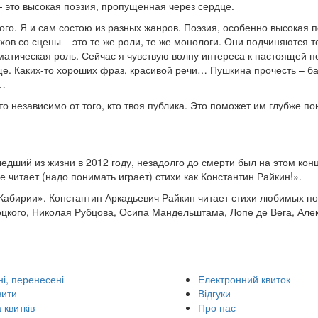
это высокая поэзия, пропущенная через сердце.
ого. Я и сам состою из разных жанров. Поэзия, особенно высокая п
ов со сцены – это те же роли, те же монологи. Они подчиняются т
атическая роль. Сейчас я чувствую волну интереса к настоящей п
ще. Каких-то хороших фраз, красивой речи… Пушкина прочесть – б
н…
то независимо от того, кто твоя публика. Это поможет им глубже по
дший из жизни в 2012 году, незадолго до смерти был на этом кон
е читает (надо понимать играет) стихи как Константин Райкин!».
Кабирии». Константин Аркадьевич Райкин читает стихи любимых по
оцкого, Николая Рубцова, Осипа Мандельштама, Лопе де Вега, Але
і, перенесені
Електронний квиток
вити
Відгуки
 квитків
Про нас