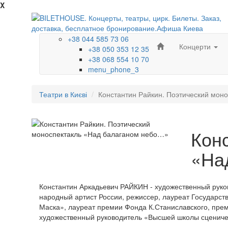
X
+38 044 585 73 06
Концерти
+38 050 353 12 35
+38 068 554 10 70
menu_phone_3
Театри в Києві
Константин Райкин. Поэтический мон
Кон
«На
Константин Аркадьевич РАЙКИН - художественный руко
народный артист России, режиссер, лауреат Государс
Маска», лауреат премии Фонда К.Станиславского, пре
художественный руководитель «Высшей школы сценичес