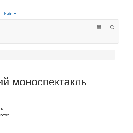
Київ
ий моноспектакль
а,
лотая