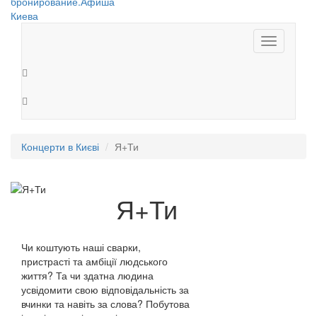
Toggle
navigation
Концерти в Києві
Я+Ти
Я+Ти
Чи коштують наші сварки,
пристрасті та амбіції людського
життя? Та чи здатна людина
усвідомити свою відповідальність за
вчинки та навіть за слова? Побутова