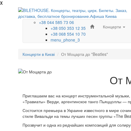
X
+38 044 585 73 06
Концерти
+38 050 353 12 35
+38 068 554 10 70
menu_phone_3
Концерти в Києві
От Моцарта до "Beatles"
От М
Приглашаем вас на концерт инструментальной музыки,
«Травиаты» Верди, аргентинское танго Пьяццоллы — 
Состоится премьера в Украине известного в мире сочи
стиле Вивальди на темы лучших песен группы «The Bea
Прозвучит и одна из редчайших композиций для солиру