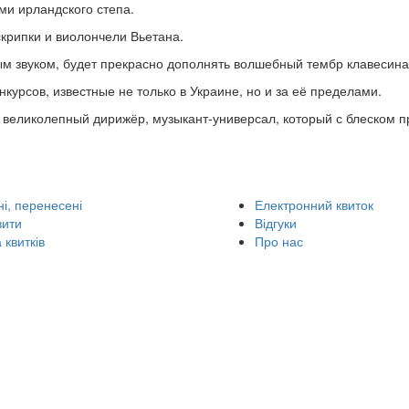
ми ирландского степа.
крипки и виолончели Вьетана.
ым звуком, будет прекрасно дополнять волшебный тембр клавесина
урсов, известные не только в Украине, но и за её пределами.
 великолепный дирижёр, музыкант-универсал, который с блеском 
і, перенесені
Електронний квиток
вити
Відгуки
 квитків
Про нас