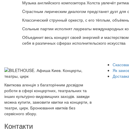
Музыка английского композитора Холста увлечёт ритма
Cтрастным лирическим диалогом предстанет дуэт для с
Классический струнный оркестр, с его тёплым, объёмн
Сольные партии исполнят лауреаты международных конк
Объединит весь концерт своей энергией и мастерством
себя в различных сферах исполнительского искусства
Скасован
Як замо
Доставка
Квиткова агенція з багаторічним досвідом
роботи в сфері концертних, театральних та
інших культурно-видовищних заходів. завжди
можна купити, замовити квитки на концерти, в
театри, цирк. Бронювання квитків без
сервісного збору.
Контакти