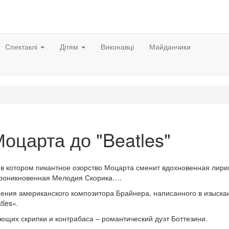
Спектаклі
Дітям
Виконавці
Майданчики
оцарта до "Beatles"
 в котором пикантное озорство Моцарта сменит вдохновенная лири
проникновенная Мелодия Скорика….
нения американского композитора Брайнера, написанного в изыск
tles».
ющих скрипки и контрабаса – романтический дуэт Боттезини.