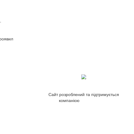
.
проявил
Сайт розроблений та підтримується
компанією
ZetWeb Studio