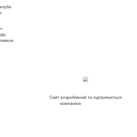
 клубе
и
н,
да,
стивали
Сайт розроблений та підтримується
компанією
ZetWeb Studio