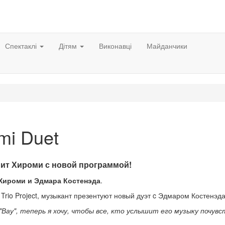
Спектаклі
Дітям
Виконавці
Майданчики
mi Duet
ит Хироми с новой программой!
Хироми и Эдмара Костенэда
.
Trio Project, музыкант презентуют новый дуэт c Эдмаром Костенэда
"Вау", теперь я хочу, чтобы все, кто услышит его музыку почув