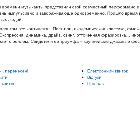
ом времени музыканты представили свой совместный перформанс в
 очень импульсивно и завораживающе одновременно. Пришло время 
ивых людей.
алантом все континенты. Пост-поп, академическая классика, фьюж
Экспрессия, динамика, драйв, свинг, отточенная фразировка… иног
играет с роялем. Свидетели ее триумфа – крупнейшие джазовые фе
і, перенесені
Електронний квиток
вити
Відгуки
 квитків
Про нас