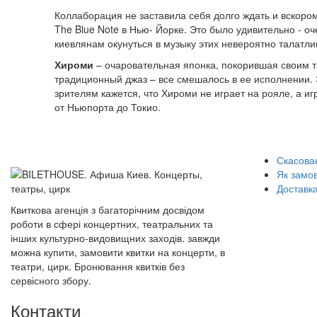
Коллаборация не заставила себя долго ждать и вскор
The Blue Note в Нью- Йорке. Это было удивительно -
киевлянам окунуться в музыку этих невероятно талатл
Хироми
– очаровательная японка, покорившая своим т
традиционный джаз – все смешалось в ее исполнении. 
зрителям кажется, что Хироми не играет на рояле, а 
от Ньюпорта до Токио.
Скасован
Як замо
Доставка
Квиткова агенція з багаторічним досвідом
роботи в сфері концертних, театральних та
інших культурно-видовищних заходів. завжди
можна купити, замовити квитки на концерти, в
театри, цирк. Бронювання квитків без
сервісного збору.
Контакти