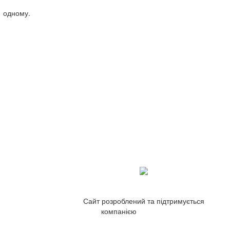
е одному.
Сайт розроблений та підтримується
компанією
ZetWeb Studio