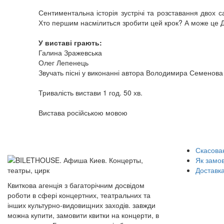
Сентиментальна історія зустрічі та розставання двох с
Хто першим насмілиться зробити цей крок? А може це Д
У виставі грають:
Галина Зражевська
Олег Лепенець
Звучать пісні у виконанні автора Володимира Семенова
Тривалість вистави 1 год. 50 хв.
Вистава російською мовою
Скасован
Як замо
Доставка
Квиткова агенція з багаторічним досвідом
роботи в сфері концертних, театральних та
інших культурно-видовищних заходів. завжди
можна купити, замовити квитки на концерти, в