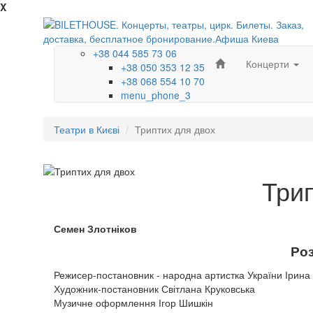
X
+38 044 585 73 06
Концерти
+38 050 353 12 35
+38 068 554 10 70
menu_phone_3
Театри в Києві
Триптих для двох
Трип
Семен Злотніков
Роз
Режисер-постановник - народна артистка України Ірина
Художник-постановник Світлана Круковська
Музичне оформлення Ігор Шишкін