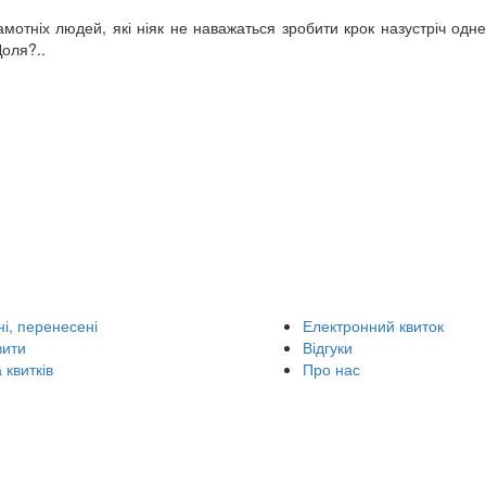
амотніх людей, які ніяк не наважаться зробити крок назустріч одн
оля?..
і, перенесені
Електронний квиток
вити
Відгуки
 квитків
Про нас