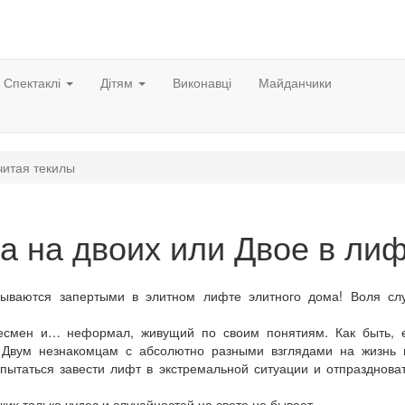
Спектаклі
Дітям
Виконавці
Майданчики
читая текилы
 на двоих или Двое в лиф
ваются запертыми в элитном лифте элитного дома! Воля сл
знесмен и… неформал, живущий по своим понятиям. Как быть, 
 Двум незнакомцам с абсолютно разными взглядами на жизнь 
опытаться завести лифт в экстремальной ситуации и отпразднова
ких только чудес и случайностей на свете не бывает…