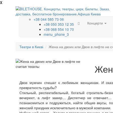
X
+38 044 585 73 06
Концерти
+38 050 353 12 35
+38 068 554 10 70
menu_phone_3
Театри в Києві
Жена на двоих или Двое в лифте не с
Жена
Двое мужчин спешат к любимым женщинам. И оказы
превратность судьбы?
Стильный, респектабельный, богатый строитель-би
вечереет, а лифт замер… Диспетчер не отвечает…
познакомиться и подружиться, найти общие вкусы, п
женский праздник исключительно в мужской компании.
Небольшой совет… Ходите в праздники пешком, а то ка