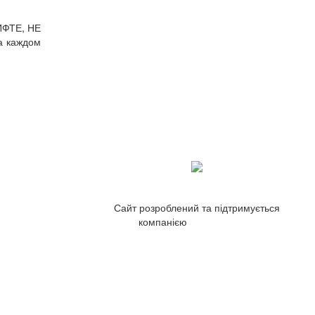
ИФТЕ, НЕ
 каждом
Сайт розроблений та підтримується
компанією
ZetWeb Studio