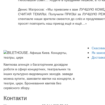
Денис Матросов: «Мы привозим к вам ЛУЧШУЮ КОМЕ
СЧИТАЯ ТЕКИЛЫ. Получили ПРИЗЫ за ЛУЧШУЮ РЕ
спектакле наши зрители смеются до слёз и продлевают
просят повторить наш приезд ещё и ещё…»
Скасован
Як замо
Доставка
Квиткова агенція з багаторічним досвідом
роботи в сфері концертних, театральних та
інших культурно-видовищних заходів. завжди
можна купити, замовити квитки на концерти, в
театри, цирк. Бронювання квитків без
сервісного збору.
Контакти