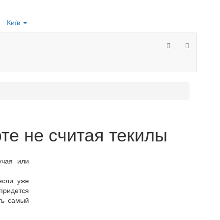
Київ
те не считая текилы
учая или
если уже
придется
ть самый