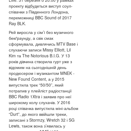
Live. 31 березня о 20:00 у рамках
проекту відбудеться виступ соул-
співачки з Південного Лондона,
переможниці BBC Sound of 2017
Ray BLK.
Рей виросла у сім’ї без музичного
бекґраунду, а свік смак
сформувала, дивлячись MTV Base і
слухаючи записи Missy Elliott, Lil
Kim та The Notorious B.I.G. У 13
років дівчина створила гурт уже з
відомим на сьогоднішній день
продюсером і музикантом MNEK -
New Found Content, а у 2015
випустила трек “50/50”, який
потрапив у плейліст радіостанції
BBC Radio 1Xtra і заявив про неї
широкому колу слухачів. У 2016
році співачка випустила міні-альбом
“Durt”, до якого ввійшли треки,
записані з Stormzy, Wretch 32 і SG
Lewis, також вона з’явилась у