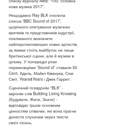
списку журналу NME “100: головна
нова музика 2017”.
Нещодавно Ray BLK очолила
список 'BBC Sound of 2017’,
щорічного опитування музичних
критиків та представників індустрії,
покликаного визначити
найперспективніших нових артистів,
за якими стоїть майбутнє не лише
британської сцени, але й музики в
цілому. У попередні роки
переможцями ‘Sound of’ ставали 50
Cent, Адель, Майкл Ківанука, Сем
Сміт, Years&Years і Джек Гаррет.
Сценічний псевдонім “BLK” -
акронім слів Building Living Knowing
(Будувати, Жити, Знати) -
відповідає трьом основним
цінностям співачки, які вона прагне
донести слухачам через тексти
своїх пісень.