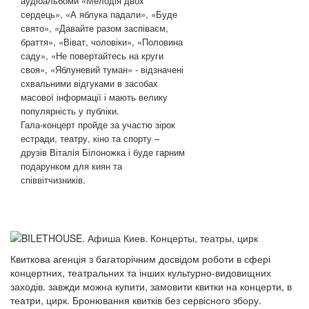
аудіоальбоми «Мелодія двох
сердець», «А яблука падали», «Буде
свято», «Давайте разом заспіваєм,
браття», «Віват, чоловіки», «Половина
саду», «Не повертайтесь на круги
своя», «Яблуневий туман» - відзначені
схвальними відгуками в засобах
масової інформації і мають велику
популярність у публіки.
Гала-концерт пройде за участю зірок
естради, театру, кіно та спорту –
друзів Віталія Білоножка і буде гарним
подарунком для киян та
співвітчизників.
Квиткова агенція з багаторічним досвідом роботи в сфері
концертних, театральних та інших культурно-видовищних
заходів. завжди можна купити, замовити квитки на концерти, в
театри, цирк. Бронювання квитків без сервісного збору.