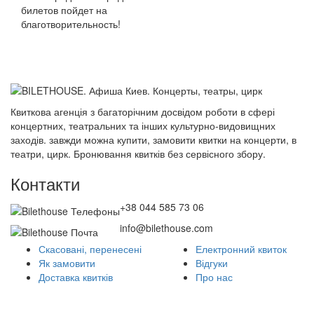
билетов пойдет на
благотворительность!
Квиткова агенція з багаторічним досвідом роботи в сфері
концертних, театральних та інших культурно-видовищних
заходів. завжди можна купити, замовити квитки на концерти, в
театри, цирк. Бронювання квитків без сервісного збору.
Контакти
+38 044 585 73 06
info@bilethouse.com
Скасовані, перенесені
Електронний квиток
Як замовити
Відгуки
Доставка квитків
Про нас