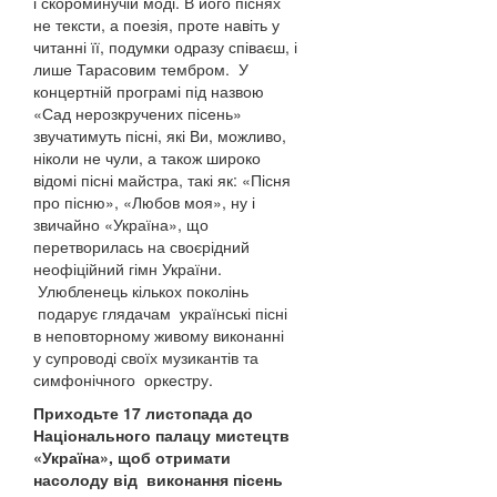
і скороминучій моді. В його піснях
не тексти, а поезія, проте навіть у
читанні її, подумки одразу співаєш, і
лише Тарасовим тембром. У
концертній програмі під назвою
«Сад нерозкручених пісень»
звучатимуть пісні, які Ви, можливо,
ніколи не чули, а також широко
відомі пісні майстра, такі як: «Пісня
про пісню», «Любов моя», ну і
звичайно «Україна», що
перетворилась на своєрідний
неофіційний гімн України.
Улюбленець кількох поколінь
подарує глядачам українські пісні
в неповторному живому виконанні
у супроводі своїх музикантів та
симфонічного оркестру.
Приходьте 17 листопада до
Національного палацу мистецтв
«Україна», щоб отримати
насолоду від виконання пісень