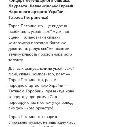
концерт легендарного співака,
Лауреата Шевченківської премії,
Народного артиста України -
Тараса Петриненка!
Тарас Петриненко - це видатна
особистість української музичної
сцени. Талановитий співак і
композитор протягом багатьох
десятиліть радує своїми піснями
велику кількість прихильників його
таланту.
Для всіх шанувальників української
пісні, співак, композитор, поет —
Тарас Петриненко, разом з
народною артисткою України —
Тетяною Горобець, презентує нову
концертну програму «Сад
нерозкручених пісень» у супроводі
симфонічного оркестру!
Тарас Петриненко творить
справжню музику, непідвладну часу