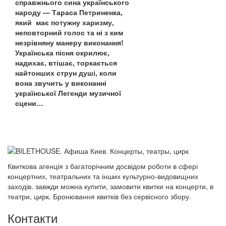
справжнього сина українського
народу — Тараса Петриненка,
який має потужну харизму,
неповторний голос та ні з ким
незрівняну манеру виконання!
Українська пісня окрилює,
надихає, втішає, торкається
найтонших струн душі, коли
вона звучить у виконанні
української Легенди музичної
сцени…
Квиткова агенція з багаторічним досвідом роботи в сфері
концертних, театральних та інших культурно-видовищних
заходів. завжди можна купити, замовити квитки на концерти, в
театри, цирк. Бронювання квитків без сервісного збору.
Контакти