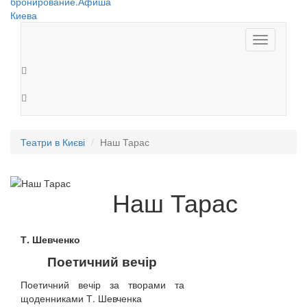
Toggle
navigation
Театри в Києві
Наш Тарас
Наш Тарас
Т. Шевченко
Поетичний вечір
Поетичний вечір за творами та
щоденниками Т. Шевченка